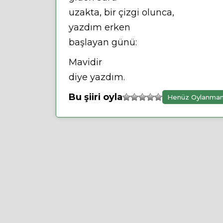
uzakta, bir çizgi olunca,
yazdım erken
başlayan günü:
Mavidir
diye yazdım.
Bu şiiri oyla
Henüz Oylanma