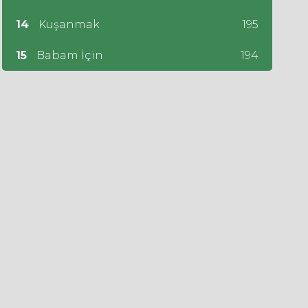
14
Kuşanmak
195
15
Babam İçin
194