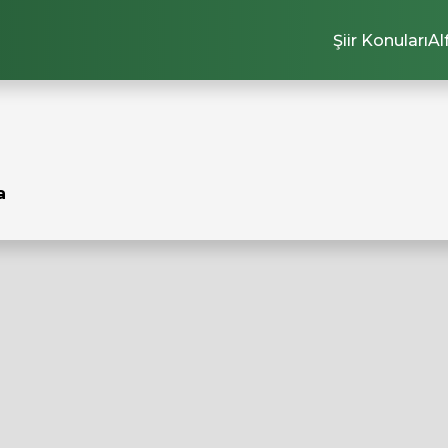
Şiir Konuları
Al
a