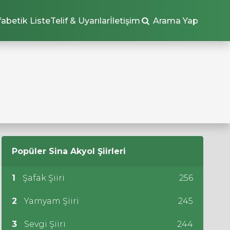
fabetik Liste
Telif & Uyarılar
İletişim
Arama Yap
Popüler
Sina Akyol
Şiirleri
1
Şafak Şiiri
256
2
Yamyam Şiiri
245
3
Sevgi Şiiri
244