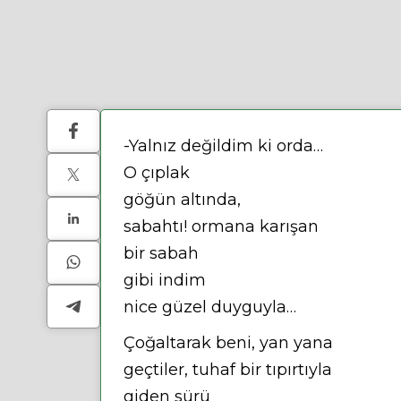
-Yalnız değildim ki orda…
O çıplak
göğün altında,
sabahtı! ormana karışan
bir sabah
gibi indim
nice güzel duyguyla…
Çoğaltarak beni, yan yana
geçtiler, tuhaf bir tıpırtıyla
giden sürü