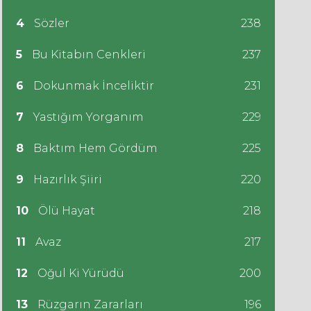
4
Sözler
238
5
Bu Kitabın Cenkleri
237
6
Dokunmak İnceliktir
231
7
Yastığım Yorganım
229
8
Baktım Hem Gördüm
225
9
Hazırlık Şiiri
220
10
Ölü Hayat
218
11
Avaz
217
12
Oğul Ki Yürüdü
200
13
Rüzgarın Zararları
196