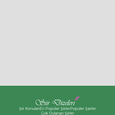
Şiir Konuları
En Popüler Şiirler
Popüler Şairler
Çok Oylanan Şiirler