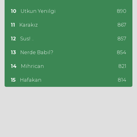
10
Utkun Yenilgi
890
11
Karakız
867
12
Sus! ..
857
13
Nerde Babil?
854
14
Mihrican
821
15
Hafakan
814