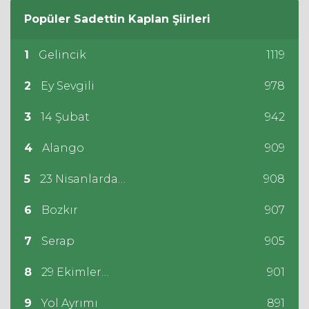
Popüler
Sadettin Kaplan
Şiirleri
1
Gelincik
1119
2
Ey Sevgili
978
3
14 Şubat
942
4
Alango
909
5
23 Nisanlarda…
908
6
Bozkır
907
7
Serap
905
8
29 Ekimler…
901
9
Yol Ayrımı
891