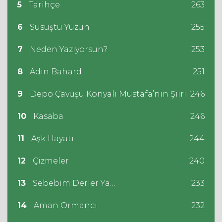
5
Tarihçe
263
6
Susuştu Yüzün
255
7
Neden Yazıyorsun?
253
8
Adın Bahardı
251
9
Depo Çavuşu Konyalı Mustafa’nın Şiiri
246
10
Kasaba
246
11
Aşk Hayatı
244
12
Çizmeler
240
13
Sebebim Derler Ya…
233
14
Aman Ormancı
232