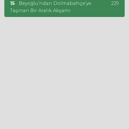
15
Beyoğlu’ndan Dolmabahçe’ye
229
Taşınan Bir Aralık Akşamı