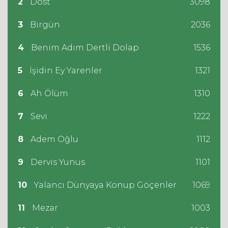
2
Dost
3098
3
Birgün
2036
4
Benim Adım Dertli Dolap
1536
5
İşidin Ey Yarenler
1321
6
Ah Ölüm
1310
7
Sevi
1222
8
Adem Oğlu
1112
9
Dervis Yunus
1101
10
Yalancı Dünyaya Konup Göçenler
1069
11
Mezar
1003