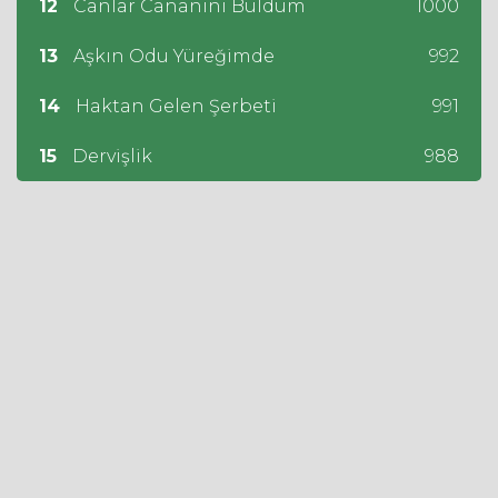
12
Canlar Cananını Buldum
1000
13
Aşkın Odu Yüreğimde
992
14
Haktan Gelen Şerbeti
991
15
Dervişlik
988