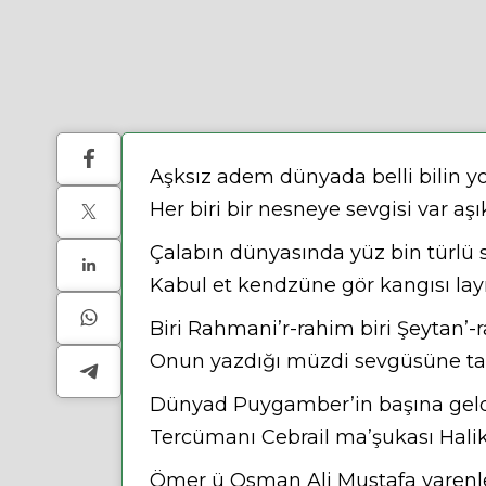
Aşksız adem dünyada belli bilin y
Her biri bir nesneye sevgisi var aş
Çalabın dünyasında yüz bin türlü 
Kabul et kendzüne gör kangısı lay
Biri Rahmani’r-rahim biri Şeytan’-
Onun yazdığı müzdi sevgüsüne ta
Dünyad Puygamber’in başına geld
Tercümanı Cebrail ma’şukası Halik
Ömer ü Osman Ali Mustafa yarenl