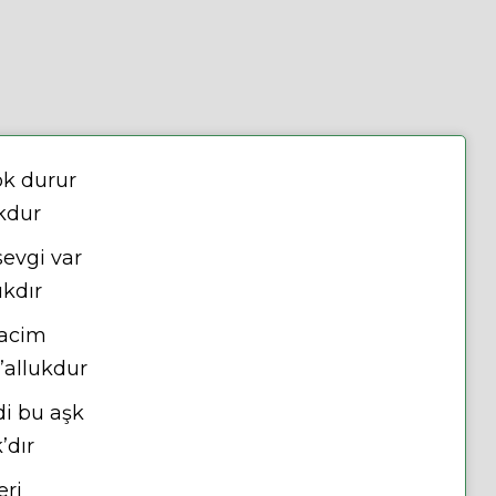
ok durur
ıkdur
sevgi var
ıkdır
racim
’allukdur
i bu aşk
’dır
eri