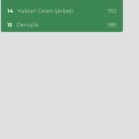
14
Haktan Gelen Şerbeti
992
15
Dervişlik
989