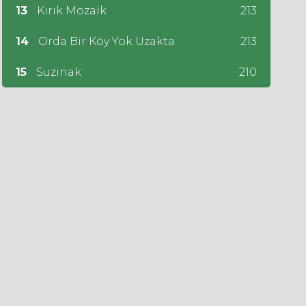
13
Kırık Mozaik
213
14
Orda Bir Köy Yok Uzakta
213
15
Suzinak
210