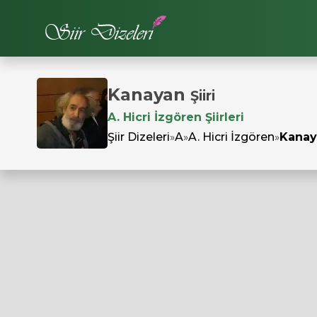
Kanayan
Şiiri
A. Hicri İzgören Şiirleri
Şiir Dizeleri
»
A
»
A. Hicri İzgören
»
Kanay