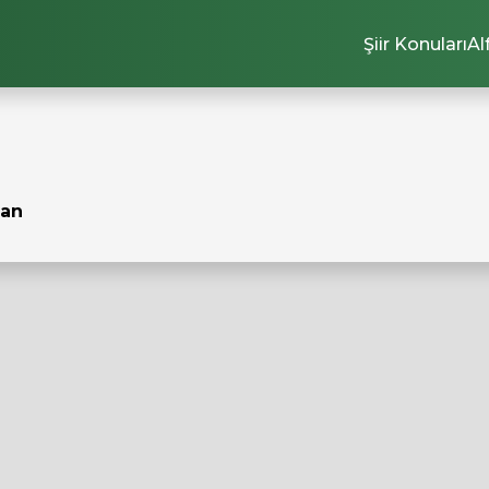
Şiir Konuları
Al
an