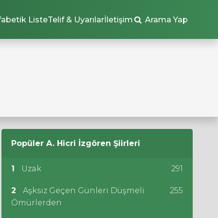
fabetik Liste
Telif & Uyarılar
İletişim
Arama Yap
Popüler
A. Hicri İzgören
Şiirleri
1
Uzak
291
2
Aşksız Geçen Günleri Düşmeli
255
Ömürlerden