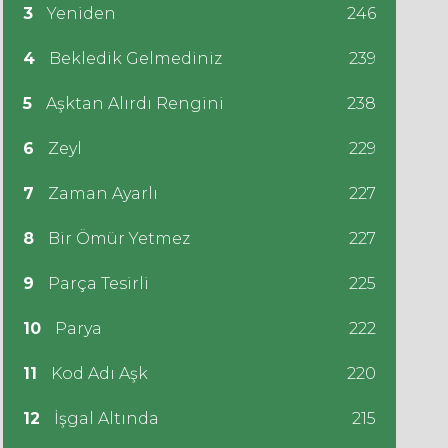
3
Yeniden
246
4
Bekledik Gelmediniz
239
5
Aşktan Alırdı Rengini
238
6
Zeyl
229
7
Zaman Ayarlı
227
8
Bir Ömür Yetmez
227
9
Parça Tesirli
225
10
Parya
222
11
Kod Adı Aşk
220
12
İşgal Altında
215