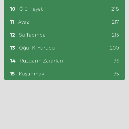
10
Ölü Hayat
218
11
Avaz
217
12
Su Tadında
213
13
Oğul Ki Yürüdü
200
14
Rüzgarın Zararları
196
15
Kuşanmak
195