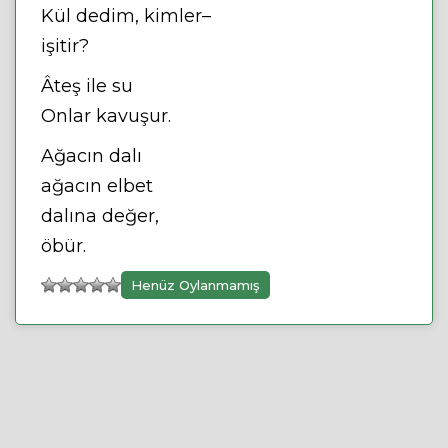
Kül dedim, kimler–
işitir?
Âteş ile su
Onlar kavuşur.
Ağacın dalı
ağacın elbet
dalına değer,
öbür.
Henüz Oylanmamış