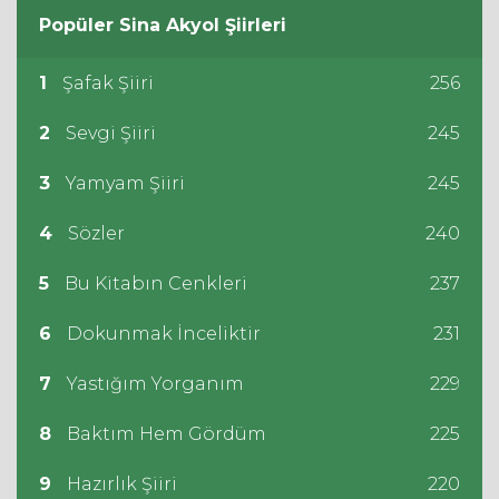
Popüler
Sina Akyol
Şiirleri
1
Şafak Şiiri
256
2
Sevgi Şiiri
245
3
Yamyam Şiiri
245
4
Sözler
240
5
Bu Kitabın Cenkleri
237
6
Dokunmak İnceliktir
231
7
Yastığım Yorganım
229
8
Baktım Hem Gördüm
225
9
Hazırlık Şiiri
220