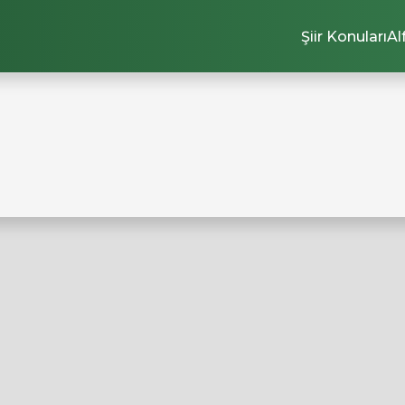
Şiir Konuları
Al