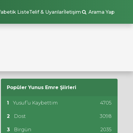
fabetik Liste
Telif & Uyarılar
İletişim
Arama Yap
Popüler
Yunus Emre
Şiirleri
1
Yusuf’u Kaybettim
4705
2
Dost
3098
3
Birgün
2035