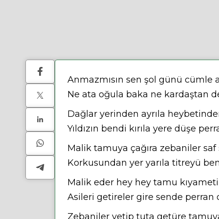
Anmazmısın sen şol günü cümle a
Ne ata oğula baka ne kardaştan 
Dağlar yerinden ayrıla heybetinde
Yıldızın bendi kırıla yere düşe perr
Malik tamuya çağıra zebaniler saf 
Korkusundan yer yarıla titreyü be
Malik eder hey hey tamu kıyameti
Asileri getireler gire sende perran 
Zebaniler yetip tuta getüre tamuy