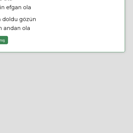
in efgan ola
a doldu gözün
n andan ola
mış