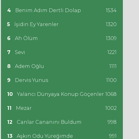
4
Benim Adım Dertli Dolap
1534
5
İşidin Ey Yarenler
1320
6
Ah Ölüm
1309
7
Sevi
1221
8
Adem Oğlu
1111
9
Dervis Yunus
1100
10
Yalancı Dünyaya Konup Göçenler
1068
11
Mezar
1002
12
Canlar Cananını Buldum
998
13
Aşkın Odu Yüreğimde
991