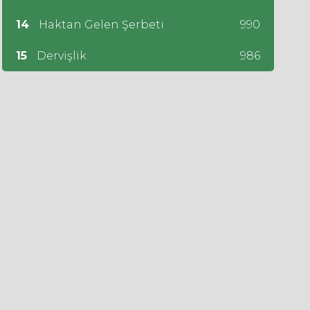
14
Haktan Gelen Şerbeti
990
15
Dervişlik
986