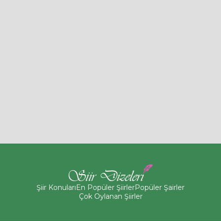
Şiir Konuları
En Popüler Şiirler
Popüler Şairler
Çok Oylanan Şiirler