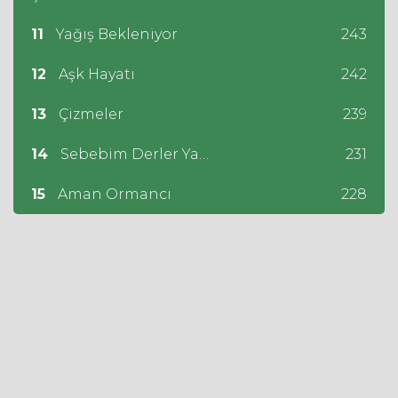
11
Yağış Bekleniyor
243
12
Aşk Hayatı
242
13
Çizmeler
239
14
Sebebim Derler Ya…
231
15
Aman Ormancı
228