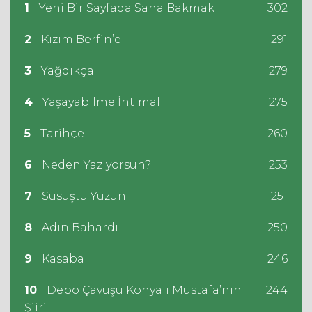
1
Yeni Bir Sayfada Sana Bakmak
302
2
Kızım Berfin’e
291
3
Yağdıkça
279
4
Yaşayabilme İhtimali
275
5
Tarihçe
260
6
Neden Yazıyorsun?
253
7
Susuştu Yüzün
251
8
Adın Bahardı
250
9
Kasaba
246
10
Depo Çavuşu Konyalı Mustafa’nın
244
Şiiri