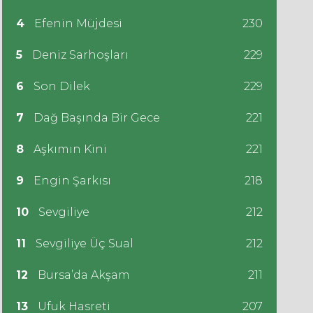
4
Efenin Müjdesi
230
5
Deniz Sarhoşları
229
6
Son Dilek
229
7
Dağ Başında Bir Gece
221
8
Aşkımın Kini
221
9
Engin Şarkısı
218
10
Sevgiliye
212
11
Sevgiliye Üç Sual
212
12
Bursa’da Akşam
211
13
Ufuk Hasreti
207