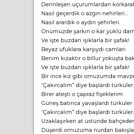
Derinleşen uçurumlardan korkara
Nasıl geçerdik o azgın nehirleri…
Nasıl arardık o aydın şehirleri.
Önümüzde şarkın o kar yüklü dam
Ve işte buzdan ışıklarla bir şafak!
Beyaz ufuklara karşıydı camları
Benim kızaktır o billur yokuşta bak
Ve işte buzdan ışıklarla bir şafak!
Bir ince kız gibi omuzumda mavz
“Çakırcalım” diye başlardı türküler
Birer ateşti o çapraz fişeklerim
Güneş batınca yavaşlardı türküler
“Çakırcalım” diye başlardı türküler
Uzaklaşırken at üstünde bahçede
Düşerdi omuzuma nurdan bakışlar