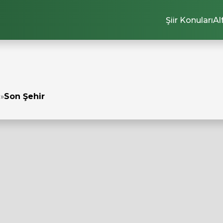
Şiir Konuları
Al
ı
»
Son Şehir