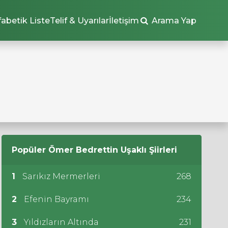
fabetik Liste
Telif & Uyarılar
İletişim
Arama Yap
Popüler
Ömer Bedrettin Uşaklı
Şiirleri
1
Sarıkız Mermerleri
268
2
Efenin Bayramı
234
3
Yıldızların Altında
231