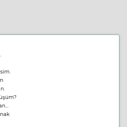
.
sim.
üm
n.
müşüm?
man…
onak