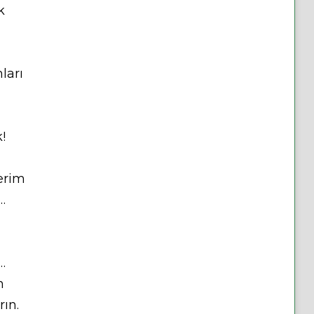
k
ları
!
erim
…
…
n
ın.