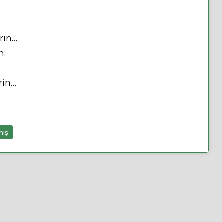
rın…
n:
rin…
mış