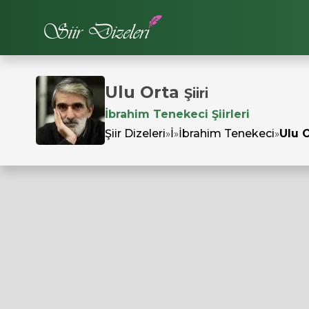
Ulu Orta
Şiiri
İbrahim Tenekeci Şiirleri
Şiir Dizeleri
»
İ
»
İbrahim Tenekeci
»
Ulu 