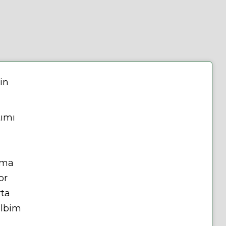
in
tımı
ama
or
rta
albim