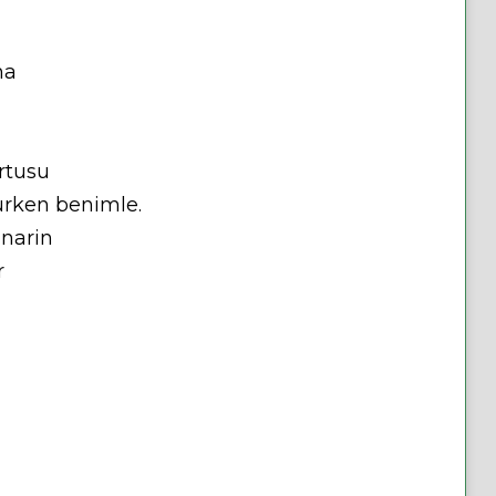
na
rtusu
urken benimle.
 narin
r