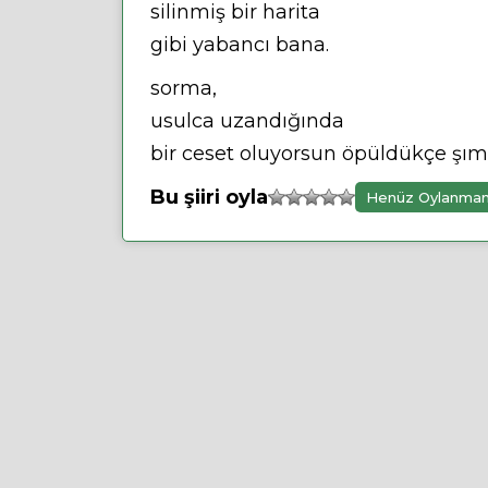
silinmiş bir harita
gibi yabancı bana.
sorma,
usulca uzandığında
bir ceset oluyorsun öpüldükçe şım
Bu şiiri oyla
Henüz Oylanma