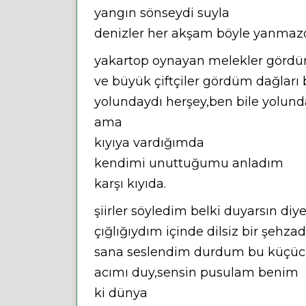
yangın sönseydi suyla
denizler her akşam böyle yanmazd
yakartop oynayan melekler görd
ve büyük çiftçiler gördüm dağları 
yolundaydı herşey,ben bile yolun
ama
kıyıya vardığımda
kendimi unuttuğumu anladım
karşı kıyıda.
şiirler söyledim belki duyarsın diy
çığlığıydım içinde dilsiz bir şehza
sana seslendim durdum bu küçü
acımı duy,sensin pusulam benim
ki dünya