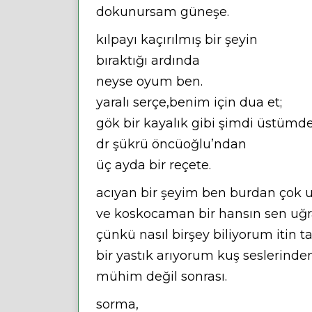
dokunursam güneşe.
kılpayı kaçırılmış bir şeyin
bıraktığı ardında
neyse oyum ben.
yaralı serçe,benim için dua et;
gök bir kayalık gibi şimdi üstümd
dr şükrü öncüoğlu’ndan
üç ayda bir reçete.
acıyan bir şeyim ben burdan çok 
ve koskocaman bir hansın sen uğ
çünkü nasıl birşey biliyorum itin 
bir yastık arıyorum kuş seslerinde
mühim değil sonrası.
sorma,