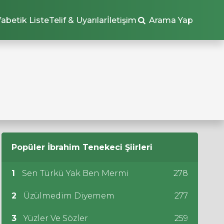
fabetik Liste
Telif & Uyarılar
İletişim
Arama Yap
Popüler
İbrahim Tenekeci
Şiirleri
1
Sen Türkü Yak Ben Mermi
278
2
Üzülmedim Diyemem
277
3
Yüzler Ve Sözler
259