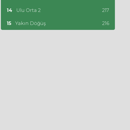
14
Ulu Orta 2
217
15
Yakın Döğüş
216