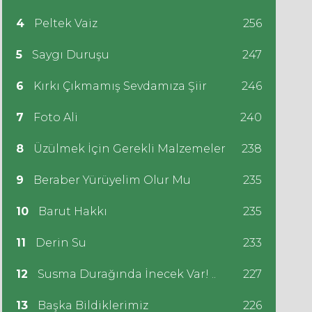
4
Peltek Vaiz
256
5
Saygı Duruşu
247
6
Kırkı Çıkmamış Sevdamıza Şiir
246
7
Foto Ali
240
8
Üzülmek İçin Gerekli Malzemeler
238
9
Beraber Yürüyelim Olur Mu
235
10
Barut Hakkı
235
11
Derin Su
233
12
Susma Durağında İnecek Var! ..
227
13
Başka Bildiklerimiz
226