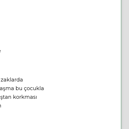
e
uzaklarda
raşma bu çocukla
taştan korkması
n