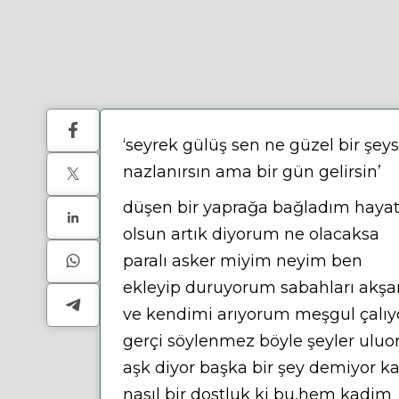
‘seyrek gülüş sen ne güzel bir şeys
nazlanırsın ama bir gün gelirsin’
düşen bir yaprağa bağladım haya
olsun artık diyorum ne olacaksa
paralı asker miyim neyim ben
ekleyip duruyorum sabahları akş
ve kendimi arıyorum meşgul çalıy
gerçi söylenmez böyle şeyler uluo
aşk diyor başka bir şey demiyor k
nasıl bir dostluk ki bu,hem kadim