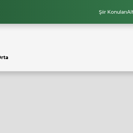
Şiir Konuları
Al
Orta