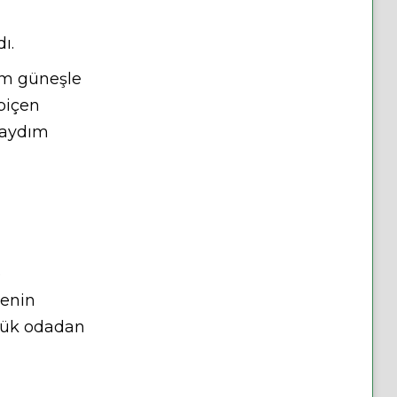
ı.
üm güneşle
biçen
daydım
e
denin
cük odadan