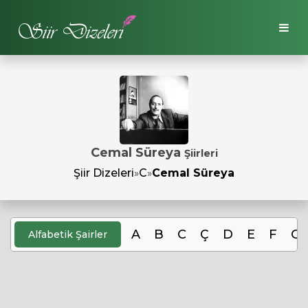
Cemal Süreya
Şiirleri
Şiir Dizeleri
»
C
»
Cemal Süreya
A
B
C
Ç
D
E
F
G
Alfabetik Şairler