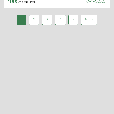
1183
kez okundu
1
2
3
4
»
Son