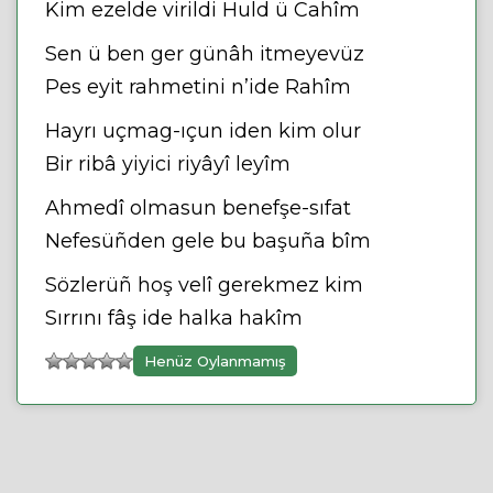
Kim ezelde virildi Huld ü Cahîm
Sen ü ben ger günâh itmeyevüz
Pes eyit rahmetini n’ide Rahîm
Hayrı uçmag-ıçun iden kim olur
Bir ribâ yiyici riyâyî leyîm
Ahmedî olmasun benefşe-sıfat
Nefesüñden gele bu başuña bîm
Sözlerüñ hoş velî gerekmez kim
Sırrını fâş ide halka hakîm
Henüz Oylanmamış