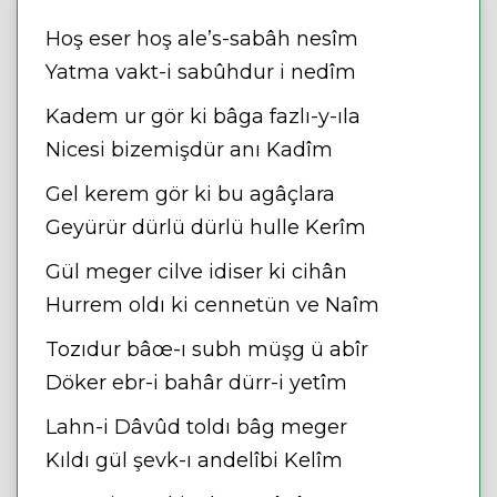
Hoş eser hoş ale’s-sabâh nesîm
Yatma vakt-i sabûhdur i nedîm
Kadem ur gör ki bâga fazlı-y-ıla
Nicesi bizemişdür anı Kadîm
Gel kerem gör ki bu agâçlara
Geyürür dürlü dürlü hulle Kerîm
Gül meger cilve idiser ki cihân
Hurrem oldı ki cennetün ve Naîm
Tozıdur bâœ-ı subh müşg ü abîr
Döker ebr-i bahâr dürr-i yetîm
Lahn-i Dâvûd toldı bâg meger
Kıldı gül şevk-ı andelîbi Kelîm