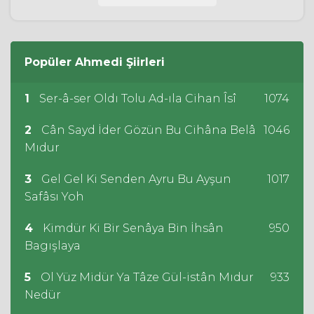
Popüler
Ahmedi
Şiirleri
1
Ser-â-ser Oldı Tolu Ad-ıla Cihan Îsî
1074
2
Cân Sayd İder Gözün Bu Cihâna Belâ
1046
Mıdur
3
Gel Gel Ki Senden Ayru Bu Ayşun
1017
Safâsı Yoh
4
Kimdür Ki Bir Senâya Bin İhsân
950
Bagışlaya
5
Ol Yüz Midür Ya Tâze Gül-istân Mıdur
933
Nedür