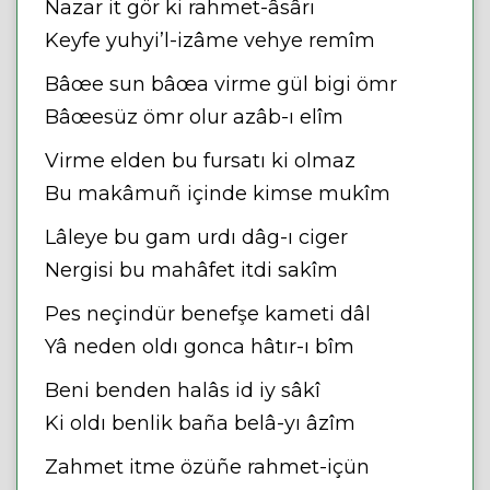
Nazar it gör ki rahmet-âsârı
Keyfe yuhyi’l-izâme vehye remîm
Bâœe sun bâœa virme gül bigi ömr
Bâœesüz ömr olur azâb-ı elîm
Virme elden bu fursatı ki olmaz
Bu makâmuñ içinde kimse mukîm
Lâleye bu gam urdı dâg-ı ciger
Nergisi bu mahâfet itdi sakîm
Pes neçindür benefşe kameti dâl
Yâ neden oldı gonca hâtır-ı bîm
Beni benden halâs id iy sâkî
Ki oldı benlik baña belâ-yı âzîm
Zahmet itme özüñe rahmet-içün