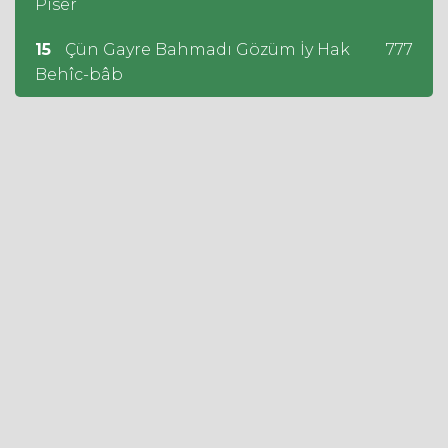
Piser
15
Çün Gayre Bahmadı Gözüm İy Hak
777
Behîc-bâb