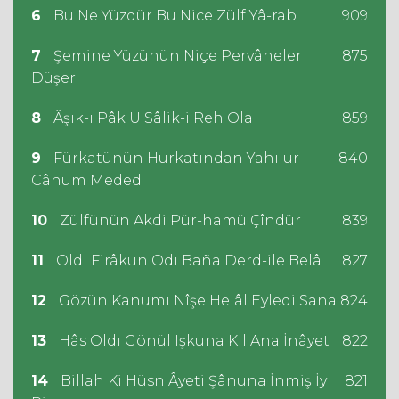
6
Bu Ne Yüzdür Bu Nice Zülf Yâ-rab
909
7
Şemine Yüzünün Niçe Pervâneler
875
Düşer
8
Âşık-ı Pâk Ü Sâlik-i Reh Ola
859
9
Fürkatünün Hurkatından Yahılur
840
Cânum Meded
10
Zülfünün Akdi Pür-hamü Çîndür
839
11
Oldı Firâkun Odı Baña Derd-ile Belâ
827
12
Gözün Kanumı Nîşe Helâl Eyledi Sana
824
13
Hâs Oldı Gönül Işkuna Kıl Ana İnâyet
822
14
Billah Ki Hüsn Âyeti Şânuna İnmiş İy
821