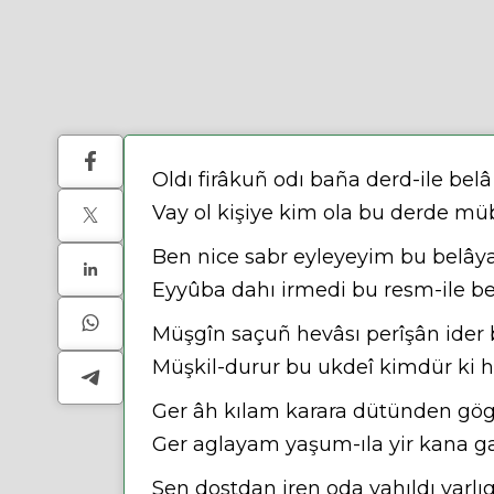
Oldı firâkuñ odı baña derd-ile belâ
Vay ol kişiye kim ola bu derde mü
Ben nice sabr eyleyeyim bu belây
Eyyûba dahı irmedi bu resm-ile be
Müşgîn saçuñ hevâsı perîşân ider 
Müşkil-durur bu ukdeî kimdür ki ha
Ger âh kılam karara dütünden gö
Ger aglayam yaşum-ıla yir kana ga
Sen dostdan iren oda yahıldı varl