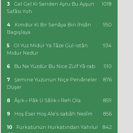
3
Gel Gel Ki Senden Ayru Bu Ayşun
1018
Safâsı Yoh
4
Kimdür Ki Bir Senâya Bin İhsân
950
Bagışlaya
5
Ol Yüz Midür Ya Tâze Gül-istân
934
Mıdur Nedür
6
Bu Ne Yüzdür Bu Nice Zülf Yâ-rab
910
7
Şemine Yüzünün Niçe Pervâneler
876
Düşer
8
Âşık-ı Pâk Ü Sâlik-i Reh Ola
859
9
Hoş Eser Hoş Ale’s-sabâh Nesîm
856
10
Fürkatünün Hurkatından Yahılur
842