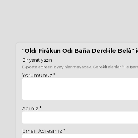
"Oldı Firâkun Odı Baña Derd-ile Belâ"
i
Bir yanıt yazın
E-posta adresiniz yayınlanmayacak.
Gerekli alanlar
*
ile işa
Yorumunuz *
Adınız *
Email Adresiniz *