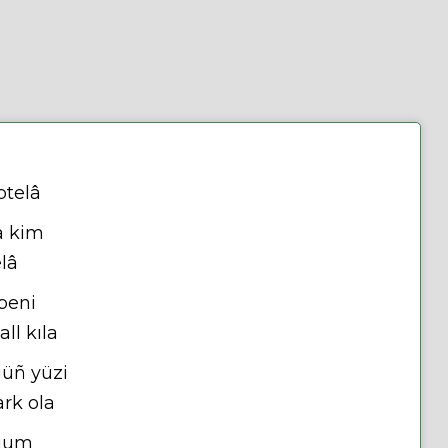
btelâ
a kim
lâ
beni
ll kıla
güñ yüzi
rk ola
ıgum