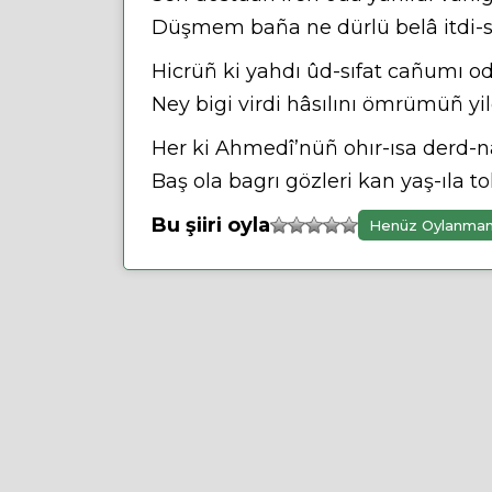
Düşmem baña ne dürlü belâ itdi-s
Hicrüñ ki yahdı ûd-sıfat cañumı o
Ney bigi virdi hâsılını ömrümüñ yi
Her ki Ahmedî’nüñ ohır-ısa derd-
Baş ola bagrı gözleri kan yaş-ıla to
Bu şiiri oyla
Henüz Oylanma