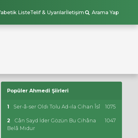
fabetik Liste
Telif & Uyarılar
İletişim
Arama Yap
Popüler
Ahmedi
Şiirleri
1
Ser-â-ser Oldı Tolu Ad-ıla Cihan Îsî
1075
2
Cân Sayd İder Gözün Bu Cihâna
1047
Belâ Mıdur