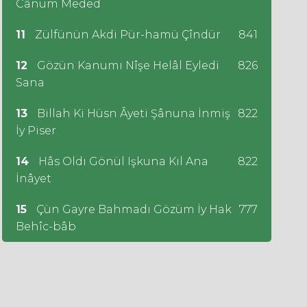
Cânum Meded
11
Zülfünün Akdi Pür-hamü Çîndür
841
12
Gözün Kanumı Nîşe Helâl Eyledi
826
Sana
13
Billah Ki Hüsn Âyeti Şânuna İnmiş
822
İy Piser
14
Hâs Oldı Gönül Işkuna Kıl Ana
822
İnâyet
15
Çün Gayre Bahmadı Gözüm İy Hak
777
Behîc-bâb