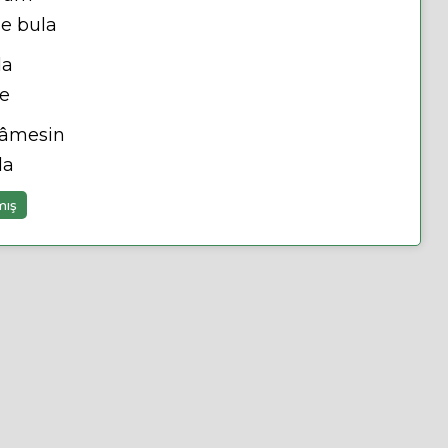
e bula
da
le
nâmesin
la
mış