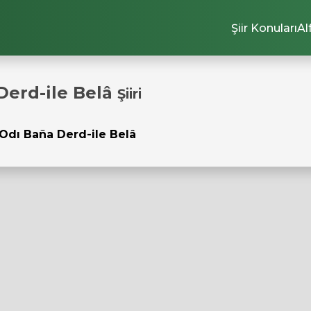
Şiir Konuları
Al
Derd-ile Belâ
Şiiri
 Odı Baña Derd-ile Belâ