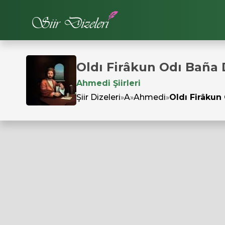
Oldı Firâkun Odı Baña 
Ahmedi Şiirleri
Şiir Dizeleri
»
A
»
Ahmedi
»
Oldı Firâkun