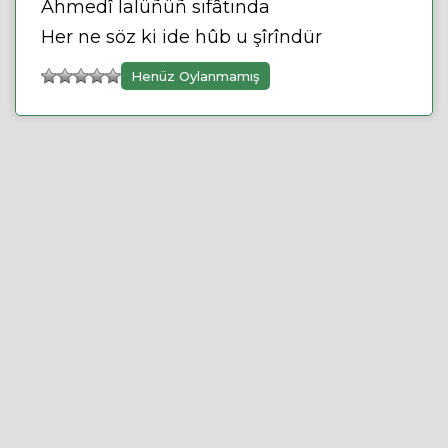
Ahmedî lalüñüñ sıfâtında
Her ne söz ki ide hûb u şîrîndür
Henüz Oylanmamış