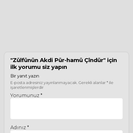
"Zülfünün Akdi Pür-hamü Çîndür"
için
ilk yorumu siz yapın
Bir yanıt yazın
E-posta adresiniz yayınlanmayacak.
Gerekli alanlar
*
ile
işaretlenmişlerdir
Yorumunuz *
Adınız *