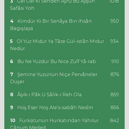
3
Gel Gel Ki Senden Ayru Bu Ayşun
1018
Safâsı Yoh
4
Kimdür Ki Bir Senâya Bin İhsân
950
Bagışlaya
5
Ol Yüz Midür Ya Tâze Gül-istân Mıdur
934
Nedür
6
Bu Ne Yüzdür Bu Nice Zülf Yâ-rab
910
7
Şemine Yüzünün Niçe Pervâneler
876
Düşer
8
Âşık-ı Pâk Ü Sâlik-i Reh Ola
859
9
Hoş Eser Hoş Ale’s-sabâh Nesîm
856
10
Fürkatünün Hurkatından Yahılur
842
Cânum Meded