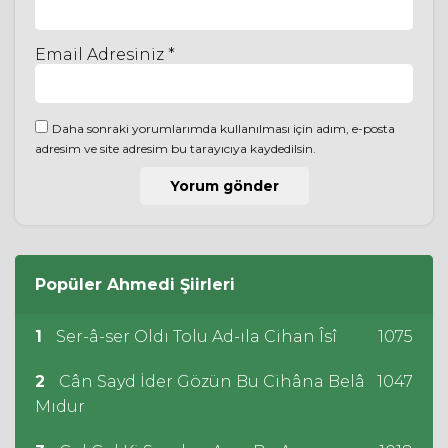
Email Adresiniz *
Daha sonraki yorumlarımda kullanılması için adım, e-posta
adresim ve site adresim bu tarayıcıya kaydedilsin.
Popüler
Ahmedi
Şiirleri
1
Ser-â-ser Oldı Tolu Ad-ıla Cihan Îsî
1075
2
Cân Sayd İder Gözün Bu Cihâna Belâ
1047
Mıdur