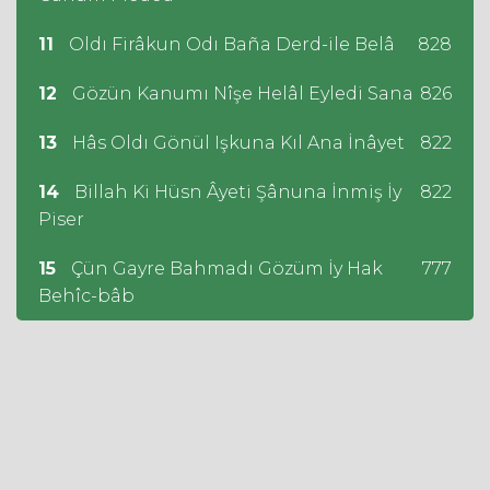
11
Oldı Firâkun Odı Baña Derd-ile Belâ
828
12
Gözün Kanumı Nîşe Helâl Eyledi Sana
826
13
Hâs Oldı Gönül Işkuna Kıl Ana İnâyet
822
14
Billah Ki Hüsn Âyeti Şânuna İnmiş İy
822
Piser
15
Çün Gayre Bahmadı Gözüm İy Hak
777
Behîc-bâb