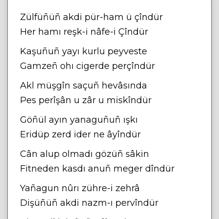
Zülfüñüñ akdi pür-ham ü çîndür
Her hamı reşk-i nâfe-i Çîndür
Kaşuñuñ yayı kurlu peyveste
Gamzeñ ohı cigerde perçîndür
Akl müşgîn saçuñ hevâsında
Pes perîşân u zâr u miskîndür
Göñül ayın yanaguñuñ ışkı
Eridüp zerd ider ne âyîndür
Cân alup olmadı gözüñ sâkin
Fitneden kasdı anuñ meger dîndür
Yañagun nûrı zühre-i zehrâ
Dişüñüñ akdi nazm-ı pervîndür