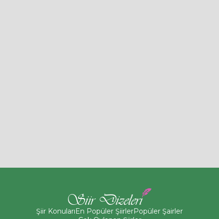
Şiir Konuları
En Popüler Şiirler
Popüler Şairler