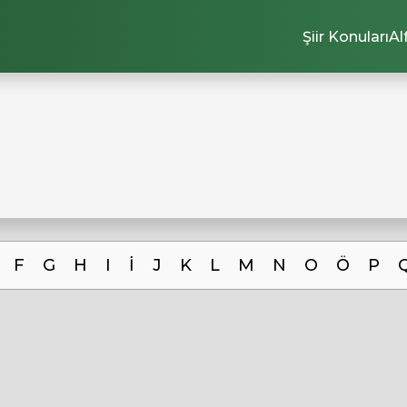
Şiir Konuları
Al
F
G
H
I
İ
J
K
L
M
N
O
Ö
P