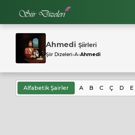
Ahmedi
Şiirleri
Şiir Dizeleri
»
A
»
Ahmedi
Alfabetik Şairler
A
B
C
Ç
D
E