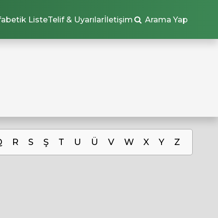
fabetik Liste
Telif & Uyarılar
İletişim
Arama Yap
Q
R
S
Ş
T
U
Ü
V
W
X
Y
Z