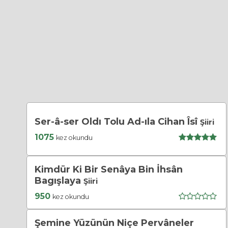
Ser-â-ser Oldı Tolu Ad-ıla Cihan Îsî
Şiiri
1075
kez okundu
Kimdür Ki Bir Senâya Bin İhsân
Bagışlaya
Şiiri
950
kez okundu
Şemine Yüzünün Niçe Pervâneler