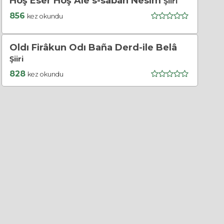
Hoş Eser Hoş Ale’s-sabâh Nesîm
Şiiri
856
kez okundu
Oldı Firâkun Odı Baña Derd-ile Belâ
Şiiri
828
kez okundu