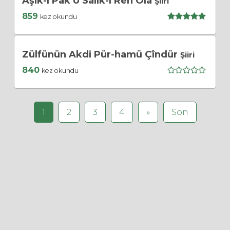
Âşık-ı Pâk Ü Sâlik-i Reh Ola
Şiiri
859
kez okundu
Zülfünün Akdi Pür-hamü Çîndür
Şiiri
840
kez okundu
1
2
3
4
»
Son