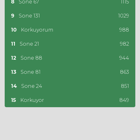
8
Sone 67
1115
9
Sone 131
1029
10
Korkuyorum
988
11
Sone 21
982
12
Sone 88
944
13
Sone 81
863
14
Sone 24
851
15
Korkuyor
849