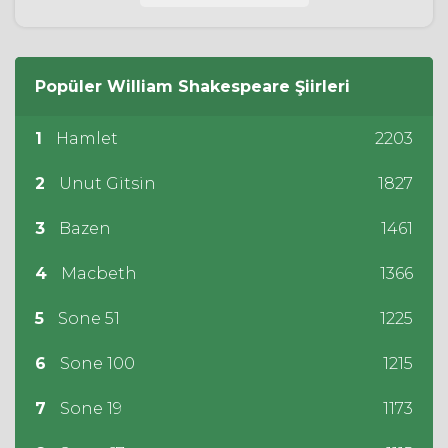
Popüler
William Shakespeare
Şiirleri
1
Hamlet
2203
2
Unut Gitsin
1827
3
Bazen
1461
4
Macbeth
1366
5
Sone 51
1225
6
Sone 100
1215
7
Sone 19
1173