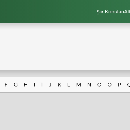
Şiir Konuları
Al
F
G
H
I
İ
J
K
L
M
N
O
Ö
P