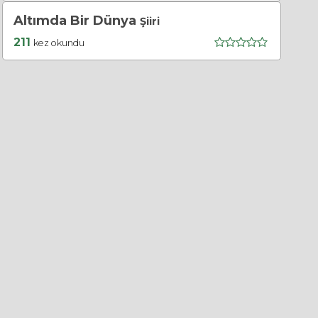
Altımda Bir Dünya
Şiiri
211
kez okundu