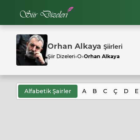
Orhan Alkaya
Şiirleri
Şiir Dizeleri
»
O
»
Orhan Alkaya
Alfabetik Şairler
A
B
C
Ç
D
E