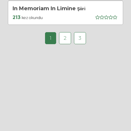
In Memoriam In Limine
Şiiri
213
kez okundu
1
2
3