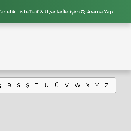
fabetik Liste
Telif & Uyarılar
İletişim
Arama Yap
Q
R
S
Ş
T
U
Ü
V
W
X
Y
Z