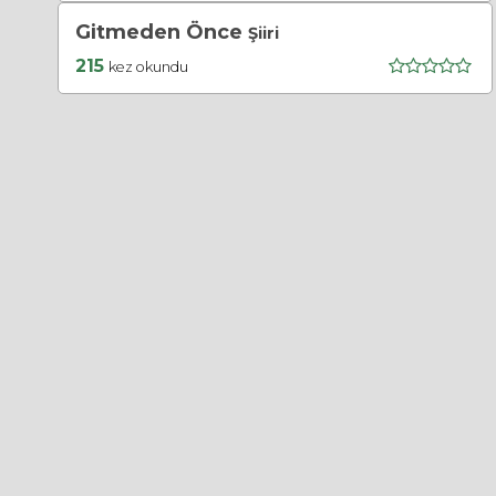
Gitmeden Önce
Şiiri
215
kez okundu