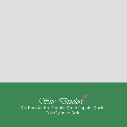
Şiir Konuları
En Popüler Şiirler
Popüler Şairler
Çok Oylanan Şiirler