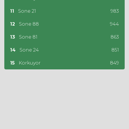
11
Sone 21
983
12
Sone 88
944
13
Sone 81
863
14
Sone 24
851
15
Korkuyor
849