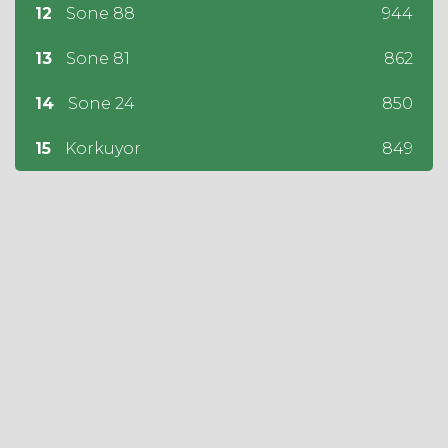
12
Sone 88
944
13
Sone 81
862
14
Sone 24
850
15
Korkuyor
849