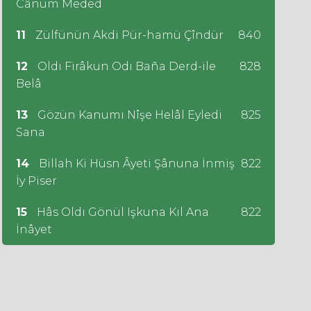
Cânum Meded
11
Zülfünün Akdi Pür-hamü Çîndür
840
12
Oldı Firâkun Odı Baña Derd-ile
828
Belâ
13
Gözün Kanumı Nîşe Helâl Eyledi
825
Sana
14
Billah Ki Hüsn Âyeti Şânuna İnmiş
822
İy Piser
15
Hâs Oldı Gönül Işkuna Kıl Ana
822
İnâyet