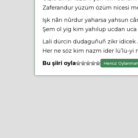
Zaferandur yüzüm özüm nicesi me
Işk nârı nûrdur yaharsa yahsun c
Şem ol yig kim yahılup ucdan uca 
Lali dürcin dudaguñuñ zikr idice
Her ne söz kim nazm ider lü’lü-yi
Bu şiiri oyla
Henüz Oylanma