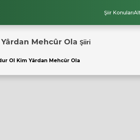
Şiir Konuları
Al
m Yârdan Mehcûr Ola
Şiiri
dur Ol Kim Yârdan Mehcûr Ola