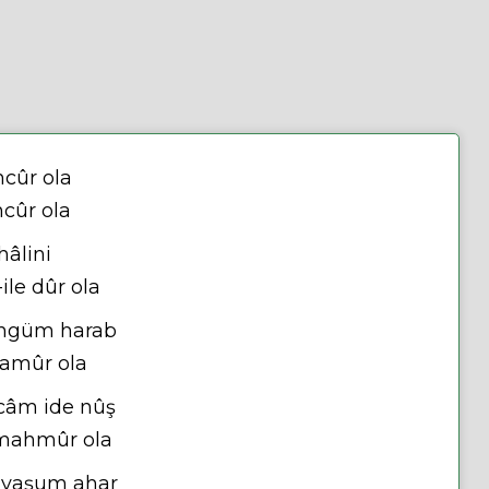
cûr ola
ncûr ola
hâlini
ile dûr ola
engüm harab
 mamûr ola
 câm ide nûş
 mahmûr ola
m yaşum ahar