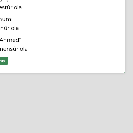
stûr ola
ânumı
nûr ola
k Ahmedî
 mensûr ola
mış