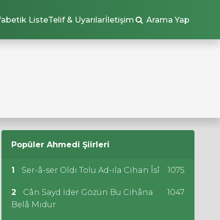
fabetik Liste
Telif & Uyarılar
İletişim
Arama Yap
Popüler
Ahmedi
Şiirleri
1
Ser-â-ser Oldı Tolu Ad-ıla Cihan Îsî
1075
2
Cân Sayd İder Gözün Bu Cihâna
1047
Belâ Mıdur