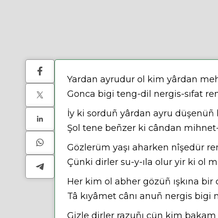
Yardan ayrudur ol kim yârdan meh
Gonca bigi teng-dil nergis-sıfat re
İy ki sorduñ yârdan ayru düşenüñ 
Şol tene beñzer ki cândan mihnet-
Gözlerüm yaşı aharken nîşedür r
Çünki dirler su-y-ıla olur yir ki ol
Her kim ol abher gözüñ ışkına bir
Tâ kıyâmet cânı anuñ nergis bigi
Gizle dirler razuñı çün kim baka