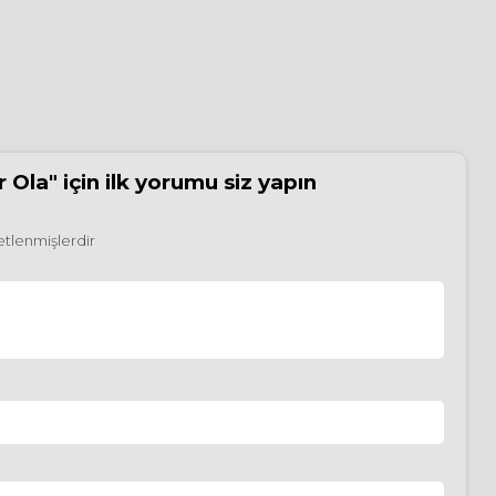
 Ola"
için ilk yorumu siz yapın
retlenmişlerdir