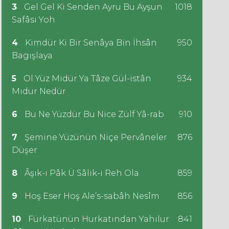
3
Gel Gel Ki Senden Ayru Bu Ayşun
1018
Safâsı Yoh
4
Kimdür Ki Bir Senâya Bin İhsân
950
Bagışlaya
5
Ol Yüz Midür Ya Tâze Gül-istân
934
Mıdur Nedür
6
Bu Ne Yüzdür Bu Nice Zülf Yâ-rab
910
7
Şemine Yüzünün Niçe Pervâneler
876
Düşer
8
Âşık-ı Pâk Ü Sâlik-i Reh Ola
859
9
Hoş Eser Hoş Ale’s-sabâh Nesîm
856
10
Fürkatünün Hurkatından Yahılur
841