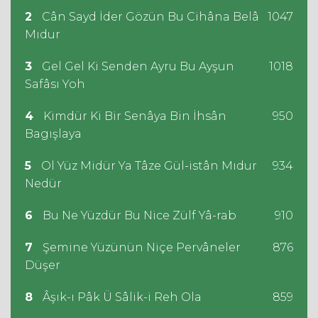
2
Cân Sayd İder Gözün Bu Cihâna Belâ
1047
Mıdur
3
Gel Gel Ki Senden Ayru Bu Ayşun
1018
Safâsı Yoh
4
Kimdür Ki Bir Senâya Bin İhsân
950
Bagışlaya
5
Ol Yüz Midür Ya Tâze Gül-istân Mıdur
934
Nedür
6
Bu Ne Yüzdür Bu Nice Zülf Yâ-rab
910
7
Şemine Yüzünün Niçe Pervâneler
876
Düşer
8
Âşık-ı Pâk Ü Sâlik-i Reh Ola
859