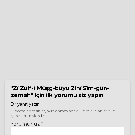
"Zî Zülf-i Müşg-bûyu Zihî Sîm-gûn-
zemah"
için ilk yorumu siz yapın
Bir yanıt yazın
E-posta adresiniz yayınlanmayacak.
Gerekli alanlar
*
ile
işaretlenmişlerdir
Yorumunuz *