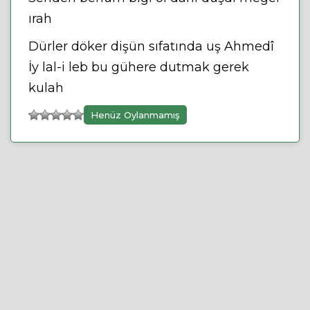
ırah
Dürler döker dişün sıfatında uş Ahmedî
İy lal-i leb bu gühere dutmak gerek
kulah
Henüz Oylanmamış