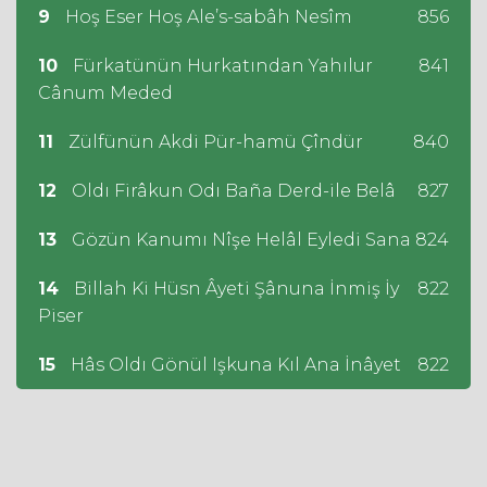
9
Hoş Eser Hoş Ale’s-sabâh Nesîm
856
10
Fürkatünün Hurkatından Yahılur
841
Cânum Meded
11
Zülfünün Akdi Pür-hamü Çîndür
840
12
Oldı Firâkun Odı Baña Derd-ile Belâ
827
13
Gözün Kanumı Nîşe Helâl Eyledi Sana
824
14
Billah Ki Hüsn Âyeti Şânuna İnmiş İy
822
Piser
15
Hâs Oldı Gönül Işkuna Kıl Ana İnâyet
822