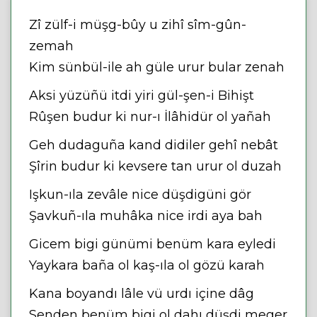
Zî zülf-i müşg-bûy u zihî sîm-gûn-
zemah
Kim sünbül-ile ah güle urur bular zenah
Aksi yüzüñü itdi yiri gül-şen-i Bihişt
Rûşen budur ki nur-ı İlâhidür ol yañah
Geh dudaguña kand didiler gehî nebât
Şîrin budur ki kevsere tan urur ol duzah
Işkun-ıla zevâle nice düşdigüni gör
Şavkuñ-ıla muhâka nice irdi aya bah
Gicem bigi günümi benüm kara eyledi
Yaykara baña ol kaş-ıla ol gözü karah
Kana boyandı lâle vü urdı içine dâg
Senden benüm bigi ol dahı düşdi meger