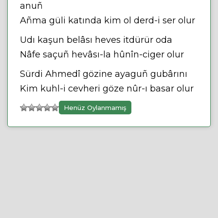
anuñ
Añma güli katında kim ol derd-i ser olur
Udı kaşun belâsı heves itdürür oda
Nâfe saçuñ hevâsı-la hûnîn-ciger olur
Sürdi Ahmedî gözine ayaguñ gubârını
Kim kuhl-i cevheri göze nûr-ı basar olur
Henüz Oylanmamış