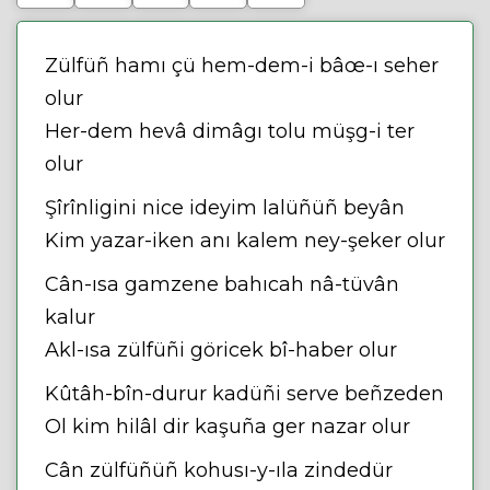
Zülfüñ hamı çü hem-dem-i bâœ-ı seher
olur
Her-dem hevâ dimâgı tolu müşg-i ter
olur
Şîrînligini nice ideyim lalüñüñ beyân
Kim yazar-iken anı kalem ney-şeker olur
Cân-ısa gamzene bahıcah nâ-tüvân
kalur
Akl-ısa zülfüñi göricek bî-haber olur
Kûtâh-bîn-durur kadüñi serve beñzeden
Ol kim hilâl dir kaşuña ger nazar olur
Cân zülfüñüñ kohusı-y-ıla zindedür