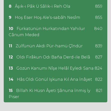
8
Âşık-ı Pâk Ü Sâlik-i Reh Ola
859
9
Hoş Eser Hoş Ale’s-sabâh Nesîm
855
10
Fürkatünün Hurkatından Yahılur
840
Cânum Meded
11
Zülfünün Akdi Pür-hamü Çîndür
839
12
Oldı Firâkun Odı Baña Derd-ile Belâ
827
13
Gözün Kanumı Nîşe Helâl Eyledi Sana
824
14
Hâs Oldı Gönül Işkuna Kıl Ana İnâyet
822
15
Billah Ki Hüsn Âyeti Şânuna İnmiş İy
821
Piser