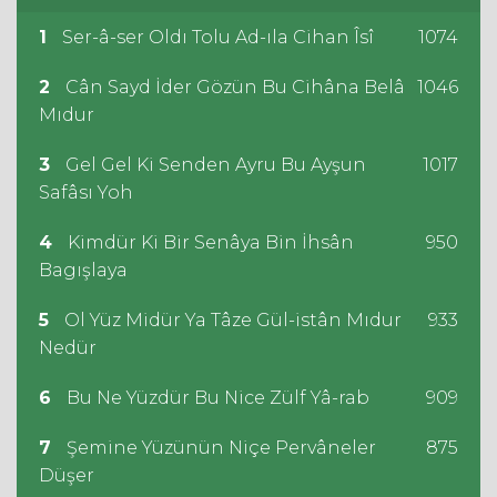
1
Ser-â-ser Oldı Tolu Ad-ıla Cihan Îsî
1074
2
Cân Sayd İder Gözün Bu Cihâna Belâ
1046
Mıdur
3
Gel Gel Ki Senden Ayru Bu Ayşun
1017
Safâsı Yoh
4
Kimdür Ki Bir Senâya Bin İhsân
950
Bagışlaya
5
Ol Yüz Midür Ya Tâze Gül-istân Mıdur
933
Nedür
6
Bu Ne Yüzdür Bu Nice Zülf Yâ-rab
909
7
Şemine Yüzünün Niçe Pervâneler
875
Düşer